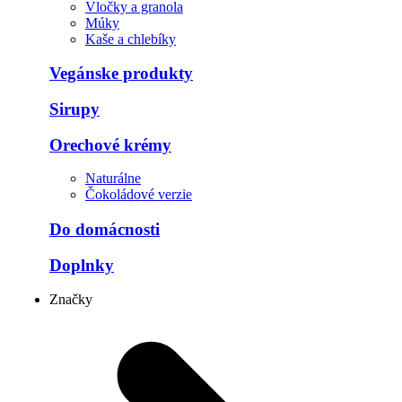
Vločky a granola
Múky
Kaše a chlebíky
Vegánske produkty
Sirupy
Orechové krémy
Naturálne
Čokoládové verzie
Do domácnosti
Doplnky
Značky