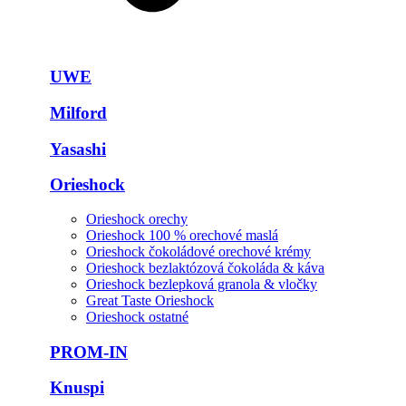
UWE
Milford
Yasashi
Orieshock
Orieshock orechy
Orieshock 100 % orechové maslá
Orieshock čokoládové orechové krémy
Orieshock bezlaktózová čokoláda & káva
Orieshock bezlepková granola & vločky
Great Taste Orieshock
Orieshock ostatné
PROM-IN
Knuspi