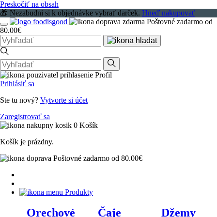
Preskočiť na obsah
🎁 Nezabudni si k objednávke vybrať darček.
Hneď nakupovať
Poštovné zadarmo od
80.00€
Profil
Prihlásiť sa
Ste tu nový?
Vytvorte si účet
Zaregistrovať sa
0
Košík
Košík je prázdny.
Poštovné zadarmo od 80.00€
Produkty
Orechové
Čaje
Džemy