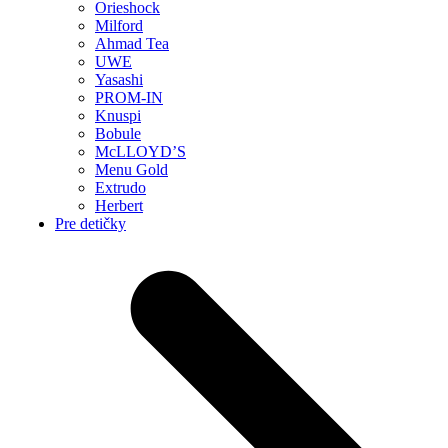
Orieshock
Milford
Ahmad Tea
UWE
Yasashi
PROM-IN
Knuspi
Bobule
McLLOYD’S
Menu Gold
Extrudo
Herbert
Pre detičky