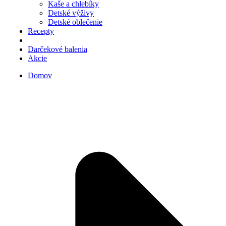
Kaše a chlebíky
Detské výživy
Detské oblečenie
Recepty
Darčekové balenia
Akcie
Domov