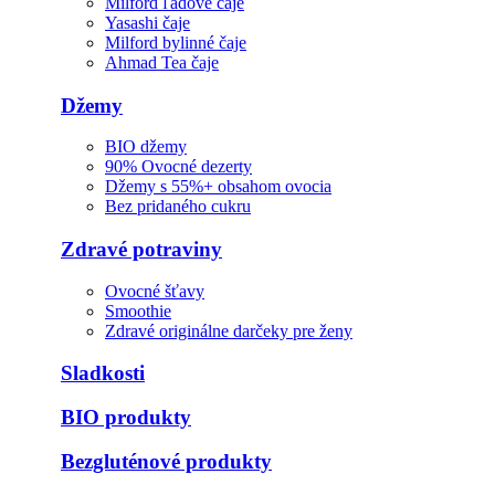
Milford ľadové čaje
Yasashi čaje
Milford bylinné čaje
Ahmad Tea čaje
Džemy
BIO džemy
90% Ovocné dezerty
Džemy s 55%+ obsahom ovocia
Bez pridaného cukru
Zdravé potraviny
Ovocné šťavy
Smoothie
Zdravé originálne darčeky pre ženy
Sladkosti
BIO produkty
Bezgluténové produkty