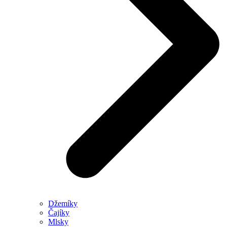
Džemíky
Čajíky
Mlsky