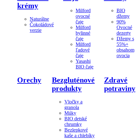
krémy
Milford
BIO
ovocné
džemy
Naturálne
čaje
90%
Čokoládové
Milford
Ovocné
verzie
bylinné
dezerty
čaje
Džemy s
Milford
55%+
ľadové
obsahom
čaje
ovocia
Yasashi
BIO čaje
Orechy
Bezgluténové
Zdravé
produkty
potraviny
Vločky a
granola
Múky
BIO detské
chrumky
Bezlepkové
kaše a chlebíky