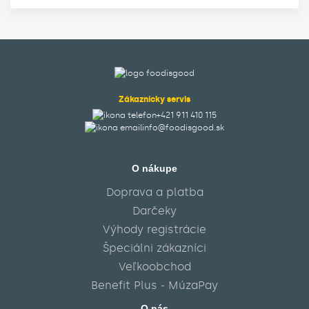
Zákaznícky servis
+421 911 410 115‬
info@foodisgood.sk
O nákupe
Doprava a platba
Darčeky
Výhody registrácie
Špeciálni zákazníci
Veľkoobchod
Benefit Plus - MúzaPay
O nás