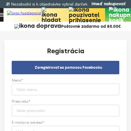
Hneď nakupovať
🎁 Nezabudni si k objednávke vybrať darček.
Poštovné zadarmo od 80.00€
Registrácia
Zaregistrovať sa pomocou Facebooku
Meno
*
Priezvisko
*
E-mailová adresa
*