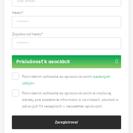
Heslo
*
Zopakovať heslo
*
Príslušnosť k asociácii
Potvrdením súhlasite so spracovávaním
osobných
údajov
.
Potvrdením súhlasite so spracovávaním e-mailovej
adresy pre zasielanie informácií o novinkách, akciách a
zdravých fit receptoch v newsletter správach.
Zaregistrovať